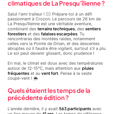
climatiques de La Presqu’îlienne ?
Salut l'ami traileur ! 🏃‍♂️ Prépare-toi à un défi
passionnant à Crozon. Le parcours de 26 km de
La Presqu’îlienne est une véritable aventure,
terrains techniques
sentiers
combinant des
, des
forestiers
falaises escarpées
et des
. Tu
rencontreras des montées raides, notamment
celles vers la Pointe de Dinan, et des descentes
abruptes où il faudra être vigilant, surtout s'il a plu.
Le sol peut devenir glissant, donc prudence !
En mai, le climat est doux avec des températures
pluies
autour de 12-15°C, mais attention aux
fréquentes
vent fort
et au
. Pense à la veste
coupe-vent ! 🌦️
Quels étaient les temps de la
précédente édition ?
563 participants
L'année dernière, il y avait
avec
41 ans
un âge moyen de
. Les temps de référence