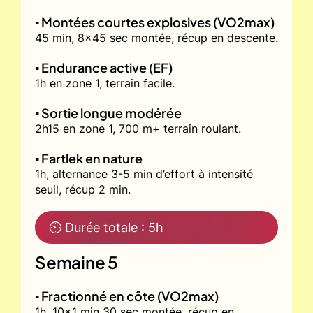
▪️ Montées courtes explosives (VO2max)
45 min, 8x45 sec montée, récup en descente.
▪️ Endurance active (EF)
1h en zone 1, terrain facile.
▪️ Sortie longue modérée
2h15 en zone 1, 700 m+ terrain roulant.
▪️ Fartlek en nature
1h, alternance 3-5 min d’effort à intensité
seuil, récup 2 min.
⏲ Durée totale : 5h
Semaine 5
▪️ Fractionné en côte (VO2max)
1h, 10x1 min 30 sec montée, récup en