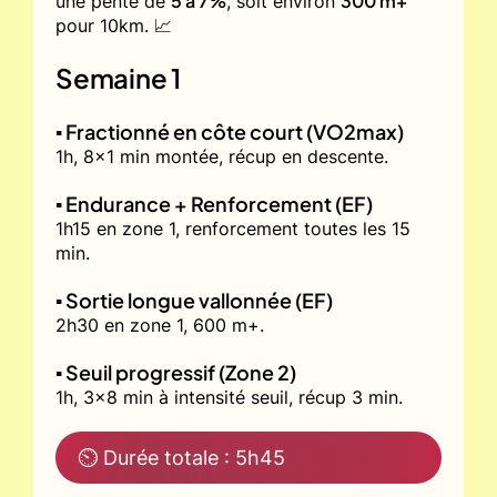
5 à 7%
300 m+
une pente de
, soit environ
pour 10km. 📈
Semaine 1
▪️ Fractionné en côte court (VO2max)
1h, 8x1 min montée, récup en descente.
▪️ Endurance + Renforcement (EF)
1h15 en zone 1, renforcement toutes les 15
min.
▪️ Sortie longue vallonnée (EF)
2h30 en zone 1, 600 m+.
▪️ Seuil progressif (Zone 2)
1h, 3x8 min à intensité seuil, récup 3 min.
⏲ Durée totale : 5h45