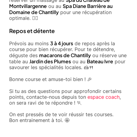
Montvillargenne
Spa Diane Barrière au
ou au
Domaine de Chantilly
pour une récupération
optimale. 🧘‍♂️
Repos et détente
3 à 4 jours
Prévois au moins
de repos après la
course pour bien récupérer. Pour te détendre,
macarons de Chantilly
déguste des
ou réserve une
Jardin des Plumes
Bateau Ivre
table au
ou au
pour
savourer les spécialités locales. 🍰🍴
Bonne course et amuse-toi bien ! 🎉
Si tu as des questions pour approfondir certains
points, contacte-nous depuis ton
espace coach
,
on sera ravi de te répondre ! 🏃
On est pressés de te voir réussir tes courses.
Bon entrainement à toi. 🤩