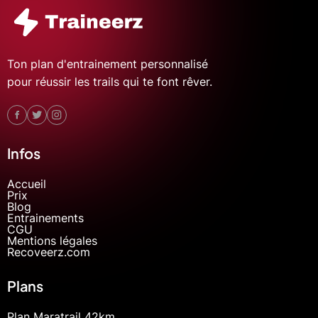
Ton plan d'entrainement personnalisé
pour réussir les trails qui te font rêver.
Infos
Accueil
Prix
Blog
Entrainements
CGU
Mentions légales
Recoveerz.com
Plans
Plan Maratrail 42km