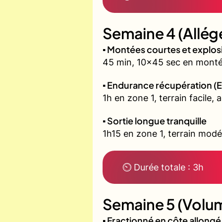
Semaine 4 (Allég
▪️ Montées courtes et explo
45 min, 10x45 sec en montée
▪️ Endurance récupération (E
1h en zone 1, terrain facile, 
▪️ Sortie longue tranquille
1h15 en zone 1, terrain modé
⏲ Durée totale : 3h
Semaine 5 (Volum
▪️ Fractionné en côte allon