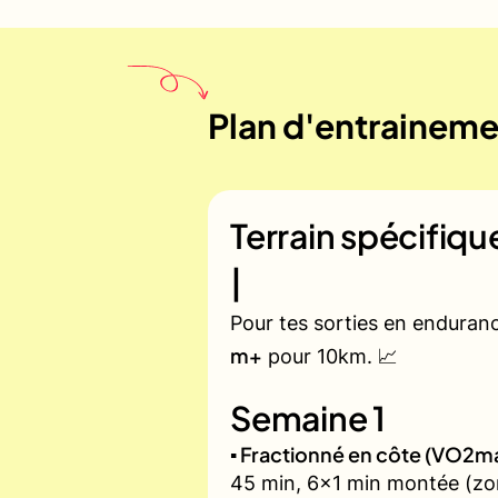
Plan d'entrainemen
Terrain spécifiq
|
Pour tes sorties en enduran
m+
pour 10km. 📈
Semaine 1
▪️ Fractionné en côte (VO2m
45 min, 6x1 min montée (zon