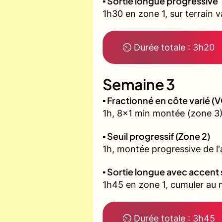
▪️ Sortie longue progressive
1h30 en zone 1, sur terrain 
⏲ Durée totale : 3h20
Semaine 3
▪️ Fractionné en côte varié 
1h, 8x1 min montée (zone 3)
▪️ Seuil progressif (Zone 2)
1h, montée progressive de l'a
▪️ Sortie longue avec accent 
1h45 en zone 1, cumuler au m
⏲ Durée totale : 3h45