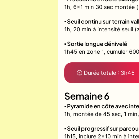
1h, 6x1 min 30 sec montée (
▪️ Seuil continu sur terrain v
1h, 20 min à intensité seuil
▪️ Sortie longue dénivelé
1h45 en zone 1, cumuler 600
⏲ Durée totale : 3h45
Semaine 6
▪️ Pyramide en côte avec in
1h, montée de 45 sec, 1 min,
▪️ Seuil progressif sur parco
1h15, inclure 2x10 min à inte