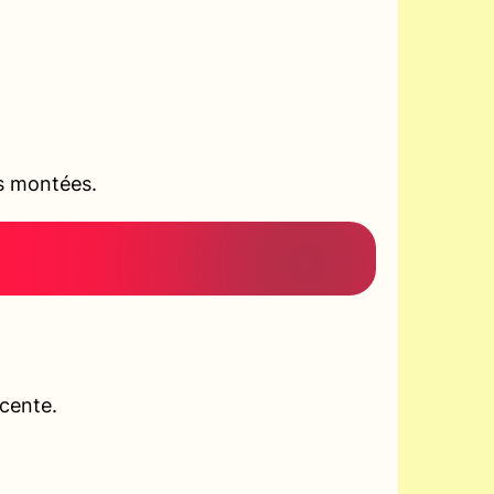
es montées.
scente.