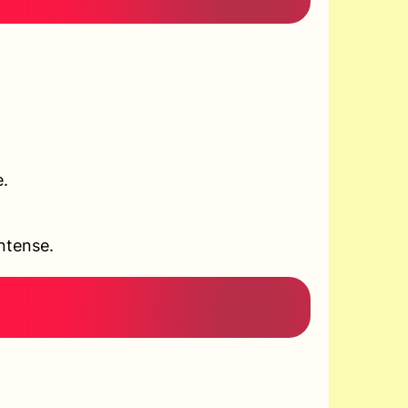
e.
ntense.