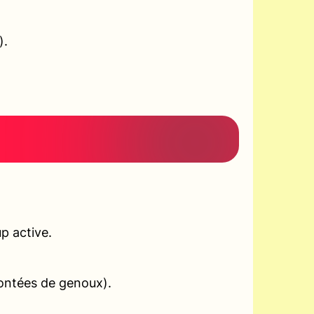
).
p active.
montées de genoux).