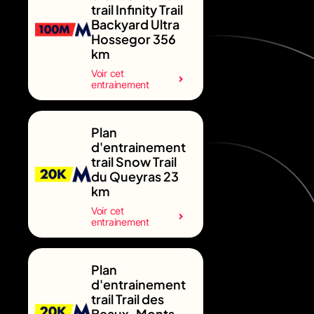
trail Infinity Trail
Backyard Ultra
Hossegor 356
km
Voir cet
entrainement
Plan
d'entrainement
trail Snow Trail
du Queyras 23
km
Voir cet
entrainement
Plan
d'entrainement
trail Trail des
Beaux-Monts