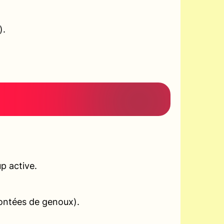
).
p active.
montées de genoux).