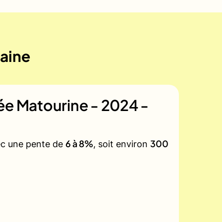
maine
ée Matourine - 2024 -
6 à 8%
300
vec une pente de
, soit environ