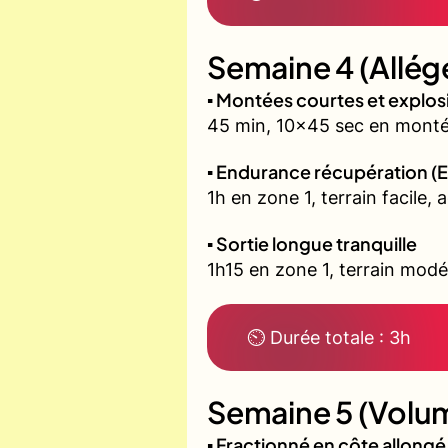
Semaine 4 (Allég
▪️ Montées courtes et explo
45 min, 10x45 sec en montée
▪️ Endurance récupération (E
1h en zone 1, terrain facile, 
▪️ Sortie longue tranquille
1h15 en zone 1, terrain modé
⏲ Durée totale : 3h
Semaine 5 (Volum
▪️ Fractionné en côte allon