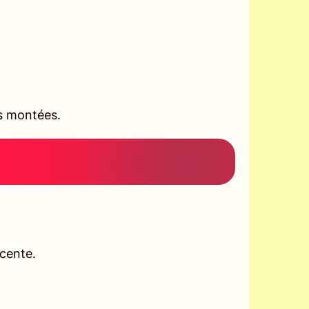
es montées.
scente.