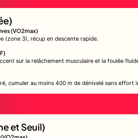
ée)
sives (VO2max)
 (zone 3), récup en descente rapide.
F)
accent sur la relâchement musculaire et la foulée fluid
ré, cumuler au moins 400 m de dénivelé sans effort i
e et Seuil)
gé (VO2max)