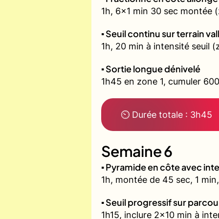
1h, 6x1 min 30 sec montée (
▪️ Seuil continu sur terrain v
1h, 20 min à intensité seuil
▪️ Sortie longue dénivelé
1h45 en zone 1, cumuler 600
⏲ Durée totale : 3h45
Semaine 6
▪️ Pyramide en côte avec in
1h, montée de 45 sec, 1 min,
▪️ Seuil progressif sur parco
1h15, inclure 2x10 min à inte