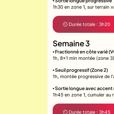
▪️ Sortie longue progressive
1h30 en zone 1, sur terrain 
⏲ Durée totale : 3h20
Semaine 3
▪️ Fractionné en côte varié 
1h, 8x1 min montée (zone 3)
▪️ Seuil progressif (Zone 2)
1h, montée progressive de l'a
▪️ Sortie longue avec accent 
1h45 en zone 1, cumuler au m
⏲ Durée totale : 3h45