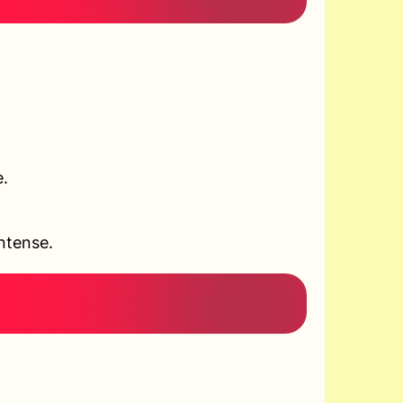
e.
ntense.