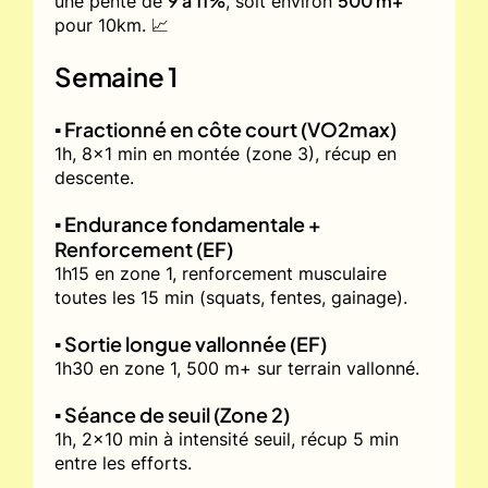
9 à 11%
500 m+
une pente de
, soit environ
pour 10km. 📈
Semaine 1
▪️ Fractionné en côte court (VO2max)
1h, 8x1 min en montée (zone 3), récup en
descente.
▪️ Endurance fondamentale +
Renforcement (EF)
1h15 en zone 1, renforcement musculaire
toutes les 15 min (squats, fentes, gainage).
▪️ Sortie longue vallonnée (EF)
1h30 en zone 1, 500 m+ sur terrain vallonné.
▪️ Séance de seuil (Zone 2)
1h, 2x10 min à intensité seuil, récup 5 min
entre les efforts.