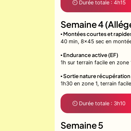
⏲ Durée totale : 4h15
Semaine 4 (Allég
▪️ Montées courtes et rapid
40 min, 8x45 sec en montée 
▪️ Endurance active (EF)
1h sur terrain facile en zone
▪️ Sortie nature récupération
1h30 en zone 1, terrain fac
⏲ Durée totale : 3h10
Semaine 5