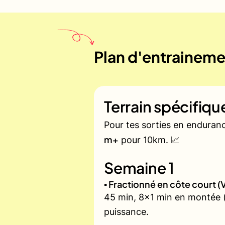
Plan d'entraineme
Terrain spécifiq
Pour tes sorties en enduran
m+
pour 10km. 📈
Semaine 1
▪️ Fractionné en côte court
45 min, 8x1 min en montée (z
puissance.