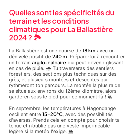
Quelles sont les spécificités du
terrain et les conditions
climatiques pour La Ballastière
2024 ? 🏞️
18 km
La Ballastière est une course de
avec un
240 m
dénivelé positif de
. Prépare-toi à rencontrer
argilo-calcaire
un terrain
qui peut devenir glissant
en cas de pluie. 🌧️ Tu traverseras des sentiers
forestiers, des sections plus techniques sur des
grès, et plusieurs montées et descentes qui
rythmeront ton parcours. La montée la plus raide
se situe aux environs du 12ème kilomètre, alors
garde-en sous le pied pour ce moment-là ! 🚀
En septembre, les températures à Hagondange
15-20°C
oscillent entre
, avec des possibilités
d'averses. Prends cela en compte pour choisir ta
tenue et n’oublie pas une veste imperméable
légère si la météo l'exige. 🌦️