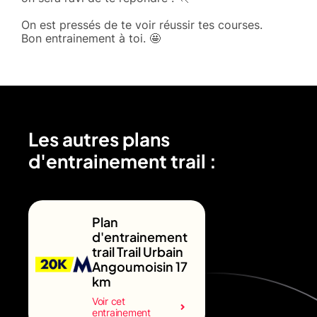
On est pressés de te voir réussir tes courses.
Bon entrainement à toi. 🤩
Les autres plans
d'entrainement trail :
Plan
d'entrainement
trail Trail Urbain
Angoumoisin 17
km
Voir cet
entrainement