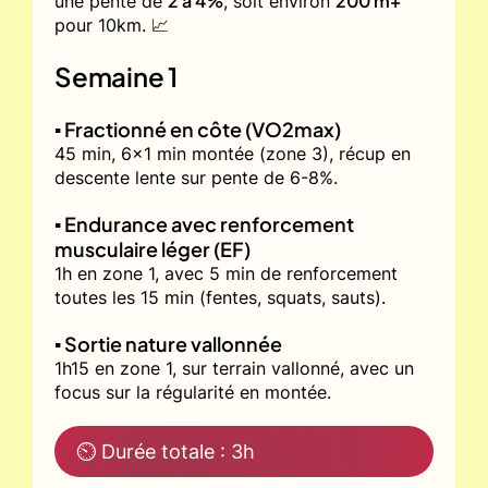
2 à 4%
200 m+
une pente de
, soit environ
pour 10km. 📈
Semaine 1
▪️ Fractionné en côte (VO2max)
45 min, 6x1 min montée (zone 3), récup en
descente lente sur pente de 6-8%.
▪️ Endurance avec renforcement
musculaire léger (EF)
1h en zone 1, avec 5 min de renforcement
toutes les 15 min (fentes, squats, sauts).
▪️ Sortie nature vallonnée
1h15 en zone 1, sur terrain vallonné, avec un
focus sur la régularité en montée.
⏲ Durée totale : 3h