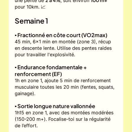
2 à 4%
100 m+
une pente de
, soit environ
pour 10km. 📈
Semaine 1
▪️ Fractionné en côte court (VO2max)
45 min, 6x1 min en montée (zone 3), récup
en descente lente. Utilise des pentes raides
pour travailler l'explosivité.
▪️ Endurance fondamentale +
renforcement (EF)
1h en zone 1, ajoute 5 min de renforcement
musculaire toutes les 20 min (fentes, squats,
gainage).
▪️ Sortie longue nature vallonnée
1h15 en zone 1, avec des montées modérées
(150-200 m+). Focalise-toi sur la régularité
de l’effort.