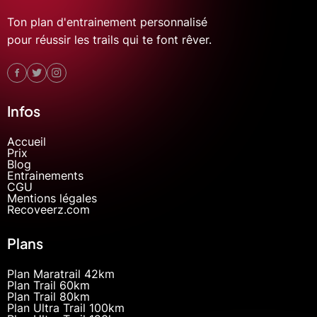
Ton plan d'entrainement personnalisé
pour réussir les trails qui te font rêver.
Infos
Accueil
Prix
Blog
Entrainements
CGU
Mentions légales
Recoveerz.com
Plans
Plan Maratrail 42km
Plan Trail 60km
Plan Trail 80km
Plan Ultra Trail 100km