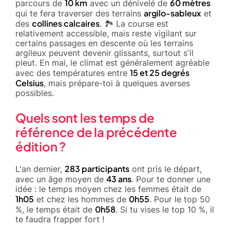
10 km
60 mètres
parcours de
avec un dénivelé de
argilo-sableux
qui te fera traverser des terrains
et
collines calcaires
des
. 🏞️ La course est
relativement accessible, mais reste vigilant sur
certains passages en descente où les terrains
argileux peuvent devenir glissants, surtout s'il
pleut. En mai, le climat est généralement agréable
15 et 25 degrés
avec des températures entre
Celsius
, mais prépare-toi à quelques averses
possibles.
Quels sont les temps de
référence de la précédente
édition ?
283 participants
L'an dernier,
ont pris le départ,
43 ans
avec un âge moyen de
. Pour te donner une
idée : le temps moyen chez les femmes était de
1h05
0h55
et chez les hommes de
. Pour le top 50
0h58
%, le temps était de
. Si tu vises le top 10 %, il
te faudra frapper fort !