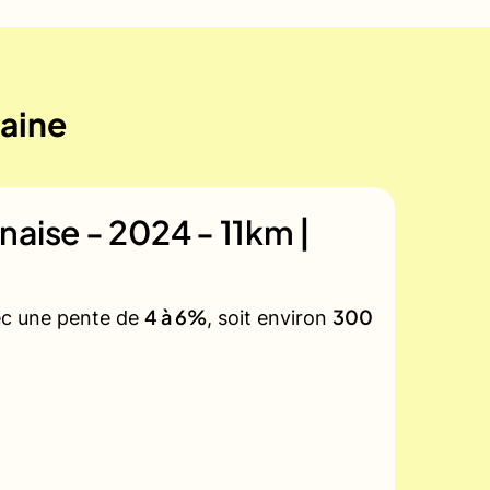
maine
naise - 2024 - 11km |
4 à 6%
300
vec une pente de
, soit environ