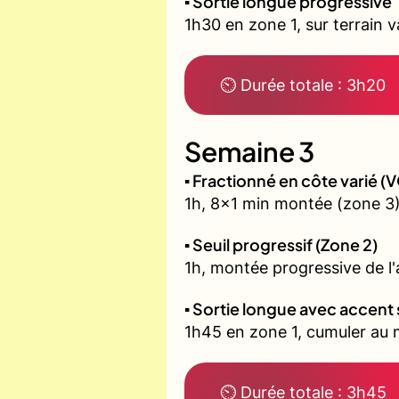
▪️ Sortie longue progressive
1h30 en zone 1, sur terrain 
⏲ Durée totale : 3h20
Semaine 3
▪️ Fractionné en côte varié 
1h, 8x1 min montée (zone 3)
▪️ Seuil progressif (Zone 2)
1h, montée progressive de l'a
▪️ Sortie longue avec accent 
1h45 en zone 1, cumuler au m
⏲ Durée totale : 3h45