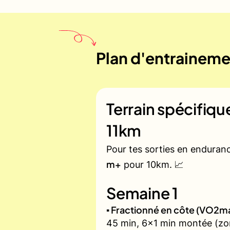
Plan d'entrainemen
Terrain spécifiq
11km
Pour tes sorties en enduran
m+
pour 10km. 📈
Semaine 1
▪️ Fractionné en côte (VO2m
45 min, 6x1 min montée (zon