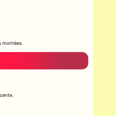
es montées.
scente.