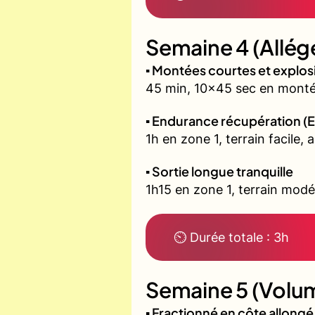
Semaine 4 (Allég
▪️ Montées courtes et explo
45 min, 10x45 sec en montée
▪️ Endurance récupération (E
1h en zone 1, terrain facile, 
▪️ Sortie longue tranquille
1h15 en zone 1, terrain modé
⏲ Durée totale : 3h
Semaine 5 (Volum
▪️ Fractionné en côte allon