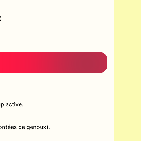
).
p active.
montées de genoux).