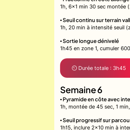
1h, 6x1 min 30 sec montée (
▪️ Seuil continu sur terrain v
1h, 20 min à intensité seuil
▪️ Sortie longue dénivelé
1h45 en zone 1, cumuler 600
⏲ Durée totale : 3h45
Semaine 6
▪️ Pyramide en côte avec in
1h, montée de 45 sec, 1 min,
▪️ Seuil progressif sur parco
1h15, inclure 2x10 min à inte