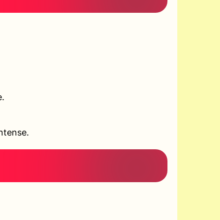
e.
ntense.