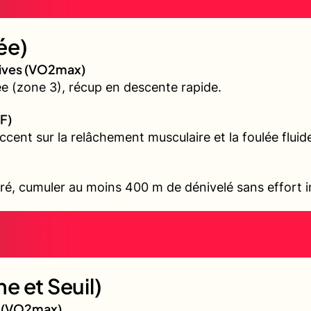
ée)
sives (VO2max)
 (zone 3), récup en descente rapide.
F)
accent sur la relâchement musculaire et la foulée fluid
ré, cumuler au moins 400 m de dénivelé sans effort i
e et Seuil)
gé (VO2max)