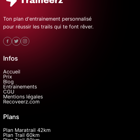
Ton plan d'entrainement personnalisé
pour réussir les trails qui te font rêver.
Infos
Accueil
Prix
Blog
Entrainements
CGU
Mentions légales
Recoveerz.com
Plans
Plan Maratrail 42km
Plan Trail 60km
Plan Trail 80km