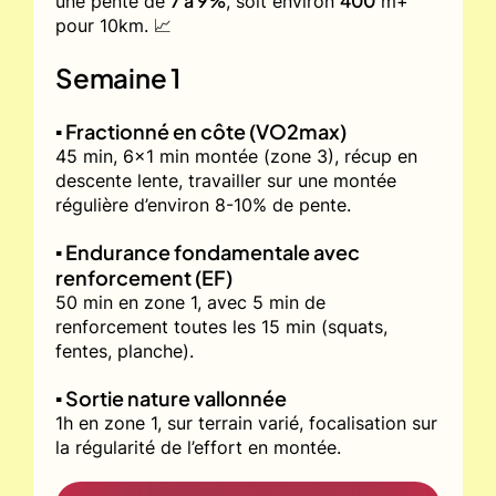
7 à 9%
400
une pente de
, soit environ
m+
pour 10km. 📈
Semaine 1
▪️ Fractionné en côte (VO2max)
45 min, 6x1 min montée (zone 3), récup en
descente lente, travailler sur une montée
régulière d’environ 8-10% de pente.
▪️ Endurance fondamentale avec
renforcement (EF)
50 min en zone 1, avec 5 min de
renforcement toutes les 15 min (squats,
fentes, planche).
▪️ Sortie nature vallonnée
1h en zone 1, sur terrain varié, focalisation sur
la régularité de l’effort en montée.