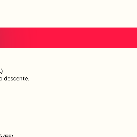
)
p descente.
é (EF)