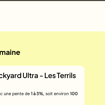
emaine
ackyard Ultra - Les Terrils
1 à 3%
100
vec une pente de
, soit environ