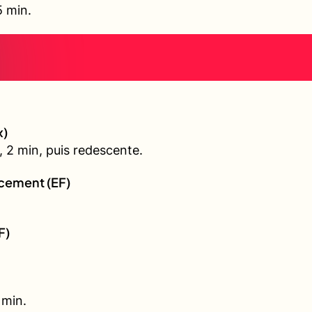
5 min.
x)
 2 min, puis redescente.
rcement (EF)
F)
 min.