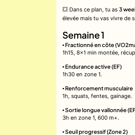
3 wee
💥 Dans ce plan, tu as
élevée mais tu vas vivre de
Semaine 1
▪️ Fractionné en côte (VO2m
1h15, 8x1 min montée, récup
▪️ Endurance active (EF)
1h30 en zone 1.
▪️ Renforcement musculaire
1h, squats, fentes, gainage.
▪️ Sortie longue vallonnée (E
3h en zone 1, 600 m+.
▪️ Seuil progressif (Zone 2)