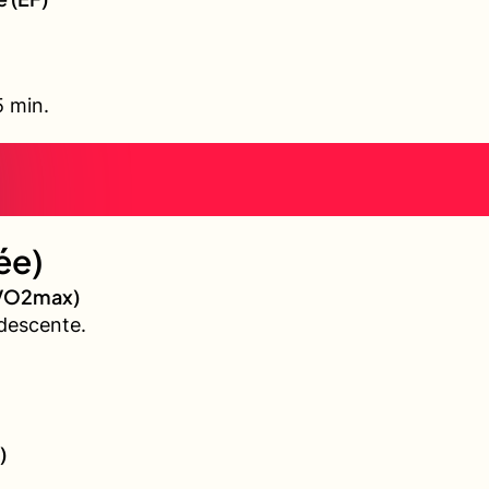
5 min.
ée)
 (VO2max)
descente.
)