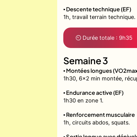
▪️ Descente technique (EF)
1h, travail terrain technique.
⏲ Durée totale : 9h35
Semaine 3
▪️ Montées longues (VO2max
1h30, 6x2 min montée, récu
▪️ Endurance active (EF)
1h30 en zone 1.
▪️ Renforcement musculaire
1h, circuits abdos, squats.
▪️ Sortie longue avec dénivel