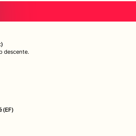
)
p descente.
é (EF)