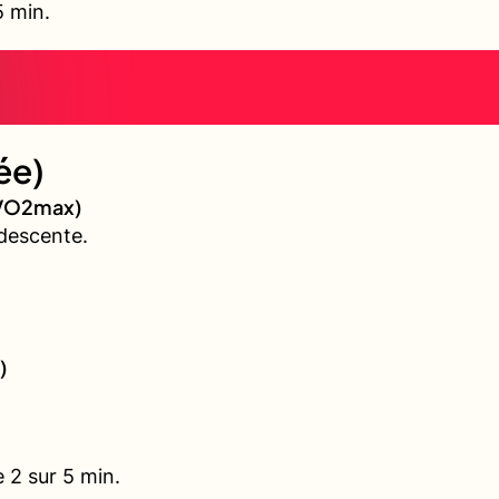
5 min.
ée)
 (VO2max)
descente.
)
 2 sur 5 min.