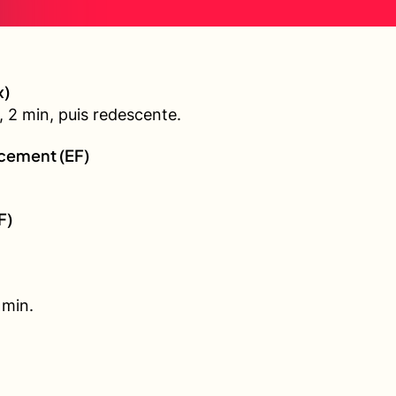
x)
 2 min, puis redescente.
rcement (EF)
F)
 min.