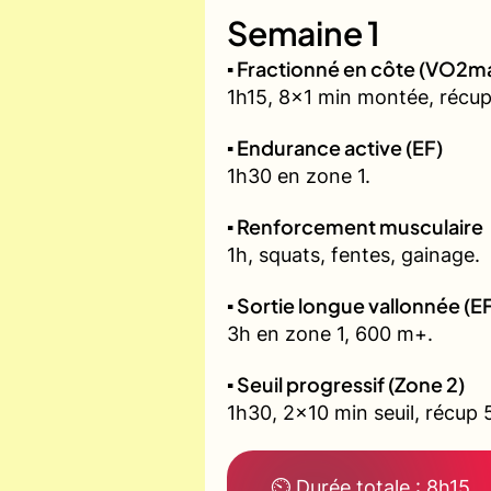
Semaine 1
▪️ Fractionné en côte (VO2m
1h15, 8x1 min montée, récup
▪️ Endurance active (EF)
1h30 en zone 1.
▪️ Renforcement musculaire
1h, squats, fentes, gainage.
▪️ Sortie longue vallonnée (E
3h en zone 1, 600 m+.
▪️ Seuil progressif (Zone 2)
1h30, 2x10 min seuil, récup 
⏲ Durée totale : 8h15