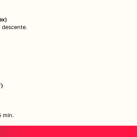
ax)
 descente.
F)
5 min.