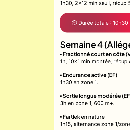
1h30, 2x12 min seuil, récup 
⏲ Durée totale : 10h30
Semaine 4 (Allég
▪️ Fractionné court en côte
1h, 10x1 min montée, récup 
▪️ Endurance active (EF)
1h30 en zone 1.
▪️ Sortie longue modérée (EF
3h en zone 1, 600 m+.
▪️ Fartlek en nature
1h15, alternance zone 1/zone