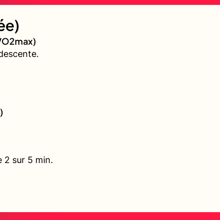
ée)
 (VO2max)
descente.
)
 2 sur 5 min.