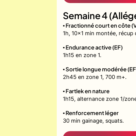
Semaine 4 (Allég
▪️ Fractionné court en côte
1h, 10x1 min montée, récup 
▪️ Endurance active (EF)
1h15 en zone 1.
▪️ Sortie longue modérée (EF
2h45 en zone 1, 700 m+.
▪️ Fartlek en nature
1h15, alternance zone 1/zone
▪️ Renforcement léger
30 min gainage, squats.