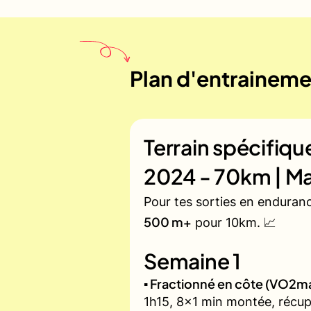
Plan d'entraineme
Terrain spécifiq
2024 - 70km | M
Pour tes sorties en enduran
500 m+
pour 10km. 📈
Semaine 1
▪️ Fractionné en côte (VO2m
1h15, 8x1 min montée, récup