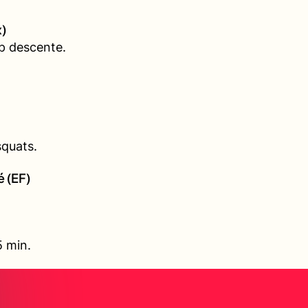
)
p descente.
squats.
é (EF)
5 min.