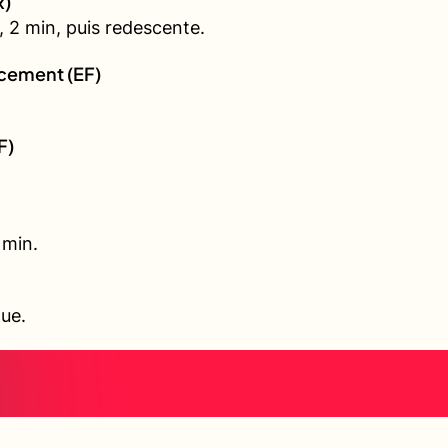
x)
 2 min, puis redescente.
rcement (EF)
F)
 min.
que.