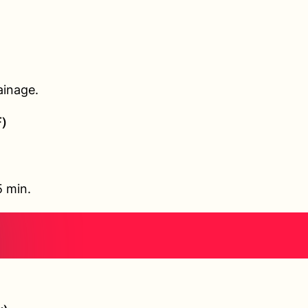
ainage.
F)
5 min.