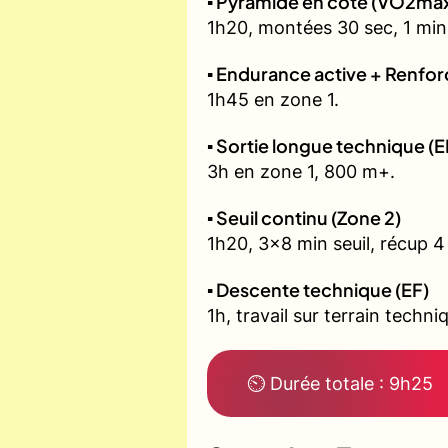
▪️ Pyramide en côte (VO2ma
1h20, montées 30 sec, 1 min,
▪️ Endurance active + Renfo
1h45 en zone 1.
▪️ Sortie longue technique (E
3h en zone 1, 800 m+.
▪️ Seuil continu (Zone 2)
1h20, 3x8 min seuil, récup 4
▪️ Descente technique (EF)
1h, travail sur terrain techni
⏲ Durée totale : 9h25