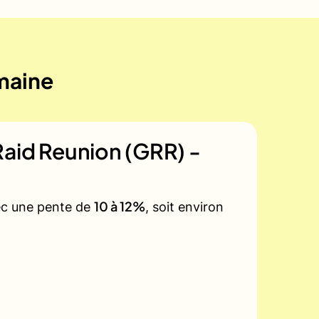
emaine
aid Reunion (GRR) -
10 à 12%
vec une pente de
, soit environ