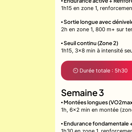
▪️ Endurance active + Renfo
1h15 en zone 1, renforcement
▪️ Sortie longue avec dénivel
2h en zone 1, 800 m+ sur ter
▪️ Seuil continu (Zone 2)
1h15, 3x8 min à intensité seu
⏲ Durée totale : 5h30
Semaine 3
▪️ Montées longues (VO2max
1h, 6x2 min en montée (zone
▪️ Endurance fondamentale 
1h30 en zone 1, renforcemen