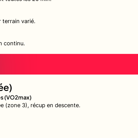
terrain varié.
en continu.
ée)
ves (VO2max)
e (zone 3), récup en descente.