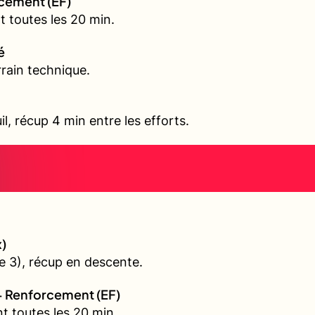
rcement (EF)
 toutes les 20 min.
é
rain technique.
il, récup 4 min entre les efforts.
)
 3), récup en descente.
+ Renforcement (EF)
t toutes les 20 min.