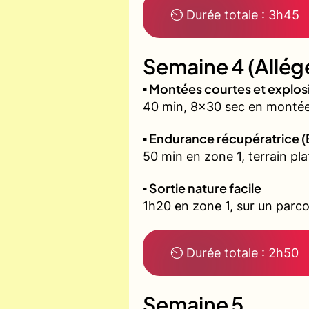
⏲ Durée totale : 3h45
Semaine 4 (Allég
▪️ Montées courtes et explo
40 min, 8x30 sec en montée 
▪️ Endurance récupératrice (
50 min en zone 1, terrain pla
▪️ Sortie nature facile
1h20 en zone 1, sur un parco
⏲ Durée totale : 2h50
Semaine 5