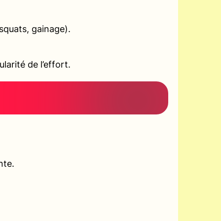
squats, gainage).
arité de l’effort.
nte.