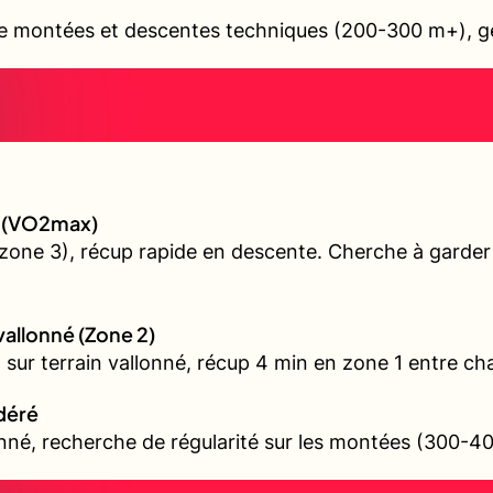
e montées et descentes techniques (200-300 m+), ges
gé (VO2max)
(zone 3), récup rapide en descente. Cherche à garde
 vallonné (Zone 2)
l sur terrain vallonné, récup 4 min en zone 1 entre ch
odéré
onné, recherche de régularité sur les montées (300-4