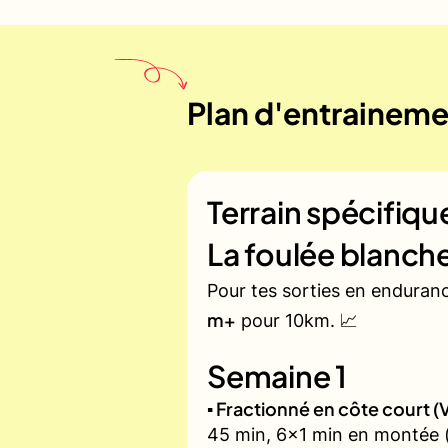
Plan d'entrainemen
Terrain spécifiq
La foulée blanch
Pour tes sorties en enduran
m+
pour 10km. 📈
Semaine 1
▪️ Fractionné en côte court
45 min, 6x1 min en montée (zo