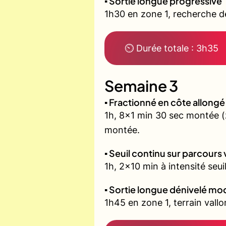
▪️ Sortie longue progressive
1h30 en zone 1, recherche d
⏲ Durée totale : 3h35
Semaine 3
▪️ Fractionné en côte allon
1h, 8x1 min 30 sec montée 
montée.
▪️ Seuil continu sur parcours
1h, 2x10 min à intensité seui
▪️ Sortie longue dénivelé m
1h45 en zone 1, terrain vall