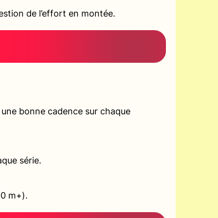
tion de l’effort en montée.
r une bonne cadence sur chaque
aque série.
00 m+).