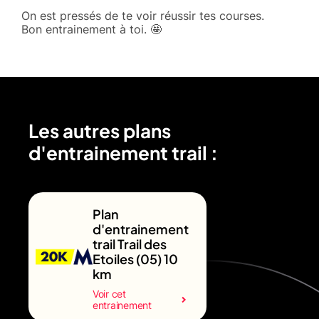
On est pressés de te voir réussir tes courses.
Bon entrainement à toi. 🤩
Les autres plans
d'entrainement trail :
Plan
d'entrainement
trail Trail des
Etoiles (05) 10
km
Voir cet
entrainement