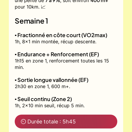
7 à 9%
400 m+
une pente de
, soit environ
pour 10km. 📈
Semaine 1
▪️ Fractionné en côte court (VO2max)
1h, 8x1 min montée, récup descente.
▪️ Endurance + Renforcement (EF)
1h15 en zone 1, renforcement toutes les 15
min.
▪️ Sortie longue vallonnée (EF)
2h30 en zone 1, 600 m+.
▪️ Seuil continu (Zone 2)
1h, 2x10 min seuil, récup 5 min.
⏲ Durée totale : 5h45