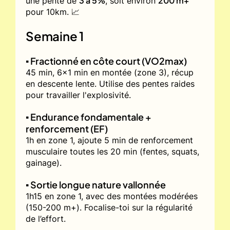
3 à 5%
200 m+
une pente de
, soit environ
pour 10km. 📈
Semaine 1
▪️ Fractionné en côte court (VO2max)
45 min, 6x1 min en montée (zone 3), récup
en descente lente. Utilise des pentes raides
pour travailler l'explosivité.
▪️ Endurance fondamentale +
renforcement (EF)
1h en zone 1, ajoute 5 min de renforcement
musculaire toutes les 20 min (fentes, squats,
gainage).
▪️ Sortie longue nature vallonnée
1h15 en zone 1, avec des montées modérées
(150-200 m+). Focalise-toi sur la régularité
de l’effort.