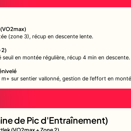
gé (VO2max)
ée (zone 3), récup en descente lente.
 2)
é seuil en montée régulière, récup 4 min en descente.
énivelé
m+ sur sentier vallonné, gestion de l’effort en mont
ne de Pic d'Entraînement)
artlek (VO2max + Zone 2)