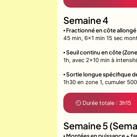
Semaine 4
▪️ Fractionné en côte allon
45 min, 6x1 min 15 sec mont
▪️ Seuil continu en côte (Zone
1h, avec 2x10 min à intensit
▪️ Sortie longue spécifique d
1h30 en zone 1, cumuler 500 
⏲ Durée totale : 3h15
Semaine 5 (Semai
▪️ Montées en puissance + f