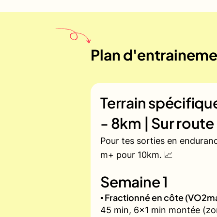
Plan d'entrainemen
Terrain spécifiq
- 8km | Sur route
Pour tes sorties en enduran
m+ pour 10km. 📈
Semaine 1
▪️ Fractionné en côte (VO2m
45 min, 6x1 min montée (zone