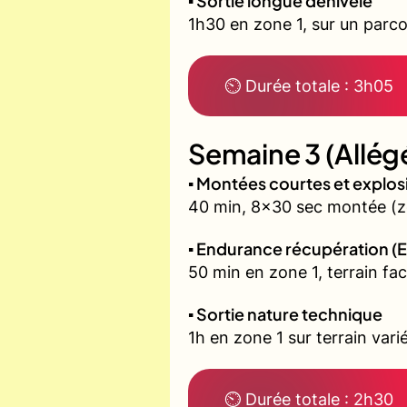
▪️ Sortie longue dénivelé
1h30 en zone 1, sur un parco
⏲ Durée totale : 3h05
Semaine 3 (Allég
▪️ Montées courtes et explo
40 min, 8x30 sec montée (zo
▪️ Endurance récupération (E
50 min en zone 1, terrain fac
▪️ Sortie nature technique
1h en zone 1 sur terrain vari
⏲ Durée totale : 2h30