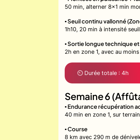
50 min, alterner 8x1 min mon
▪️ Seuil continu vallonné (Zon
1h10, 20 min à intensité seu
▪️ Sortie longue technique e
2h en zone 1, avec au moins 6
⏲ Durée totale : 4h
Semaine 6 (Affût
▪️ Endurance récupération ac
40 min en zone 1, sur terrain
▪️ Course
8 km avec 290 m de dénivelé 