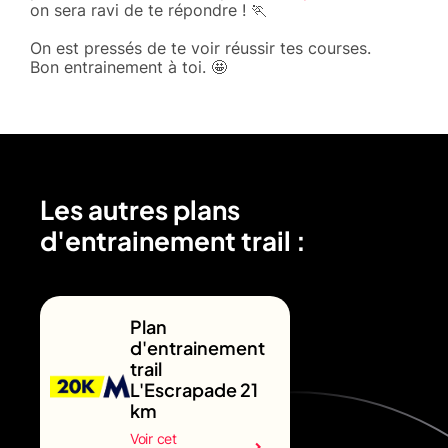
on sera ravi de te répondre ! 🏃
On est pressés de te voir réussir tes courses.
Bon entrainement à toi. 🤩
Les autres plans
d'entrainement trail :
Plan
d'entrainement
trail
L'Escrapade 21
km
Voir cet