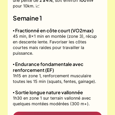
2 à 4%
100 m+
une pente de
, soit environ
pour 10km. 📈
Semaine 1
▪️ Fractionné en côte court (VO2max)
45 min, 8x1 min en montée (zone 3), récup
en descente lente. Favoriser les côtes
courtes mais raides pour travailler la
puissance.
▪️ Endurance fondamentale avec
renforcement (EF)
1h15 en zone 1, renforcement musculaire
toutes les 15 min (squats, fentes, gainage).
▪️ Sortie longue nature vallonnée
1h30 en zone 1 sur terrain vallonné avec
quelques montées modérées (300 m+).