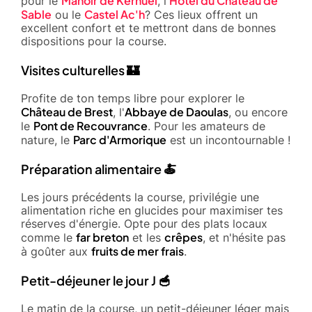
Manoir de Kerhuel
Hôtel du Château de
pour le
, l'
Sable
Castel Ac'h
ou le
? Ces lieux offrent un
excellent confort et te mettront dans de bonnes
dispositions pour la course.
Visites culturelles 🏰
Profite de ton temps libre pour explorer le
Château de Brest
Abbaye de Daoulas
, l'
, ou encore
Pont de Recouvrance
le
. Pour les amateurs de
Parc d'Armorique
nature, le
est un incontournable !
Préparation alimentaire 🍝
Les jours précédents la course, privilégie une
alimentation riche en glucides pour maximiser tes
réserves d'énergie. Opte pour des plats locaux
far breton
crêpes
comme le
et les
, et n'hésite pas
fruits de mer frais
à goûter aux
.
Petit-déjeuner le jour J 🥣
Le matin de la course, un petit-déjeuner léger mais