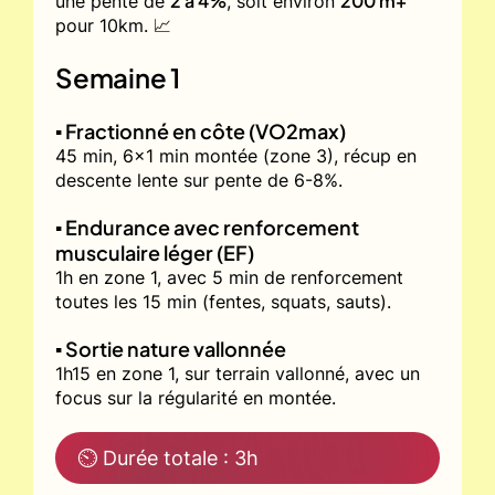
2 à 4%
200 m+
une pente de
, soit environ
pour 10km. 📈
Semaine 1
▪️ Fractionné en côte (VO2max)
45 min, 6x1 min montée (zone 3), récup en
descente lente sur pente de 6-8%.
▪️ Endurance avec renforcement
musculaire léger (EF)
1h en zone 1, avec 5 min de renforcement
toutes les 15 min (fentes, squats, sauts).
▪️ Sortie nature vallonnée
1h15 en zone 1, sur terrain vallonné, avec un
focus sur la régularité en montée.
⏲ Durée totale : 3h