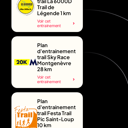
trail La 6000D
Trail de
Légende 1 km
Voir cet
entrainement
Plan
d'entrainement
trail Sky Race
Montgenèvre
28 km
Voir cet
entrainement
Plan
d'entrainement
trail Festa Trail
Pic Saint-Loup
10 km