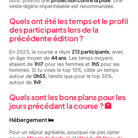
protection contre la pluie
donc prévois une
. Une
veste légère imperméable est recommandée.
Quels ont été les temps et le profil
des participants lors de la
précédente édition ?
213 participants
En 2023, la course a réuni
, avec
44 ans
un âge moyen de
. Les temps moyens
1h17
1h5
étaient de
pour les femmes et
pour les
hommes. Si tu vises le top 10%, cible un temps
0h55
autour de
, tandis que pour le top 50%,
1h9
autour de
.
Quels sont les bons plans pour les
jours précédant la course ? 🏨
Hébergement 🛌
Pour un séjour agréable, pourquoi ne pas opter