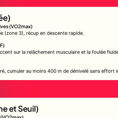
ée)
sives (VO2max)
 (zone 3), récup en descente rapide.
F)
accent sur la relâchement musculaire et la foulée fluid
ré, cumuler au moins 400 m de dénivelé sans effort i
e et Seuil)
gé (VO2max)