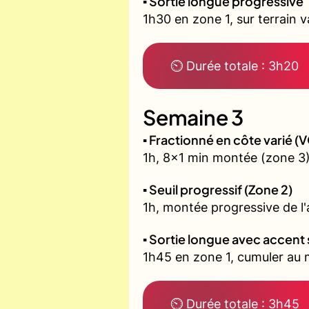
▪️ Sortie longue progressive
1h30 en zone 1, sur terrain 
⏲ Durée totale : 3h20
Semaine 3
▪️ Fractionné en côte varié 
1h, 8x1 min montée (zone 3)
▪️ Seuil progressif (Zone 2)
1h, montée progressive de l'a
▪️ Sortie longue avec accent 
1h45 en zone 1, cumuler au m
⏲ Durée totale : 3h45