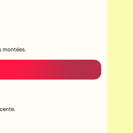
es montées.
scente.