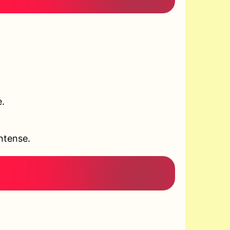
e.
ntense.