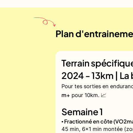
Plan d'entrainemen
Terrain spécifiq
2024 - 13km | La
Pour tes sorties en enduran
m+
pour 10km. 📈
Semaine 1
▪️ Fractionné en côte (VO2m
45 min, 6x1 min montée (zon