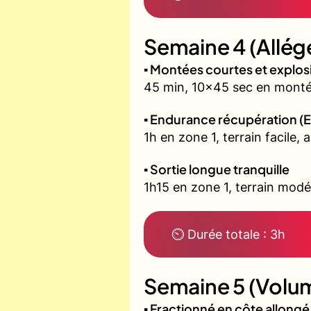
Semaine 4 (Allég
▪️ Montées courtes et explo
45 min, 10x45 sec en montée
▪️ Endurance récupération (E
1h en zone 1, terrain facile, 
▪️ Sortie longue tranquille
1h15 en zone 1, terrain modé
⏲ Durée totale : 3h
Semaine 5 (Volum
▪️ Fractionné en côte allon