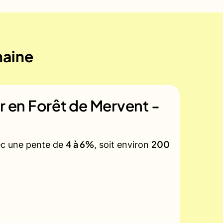
maine
ir en Forêt de Mervent -
4 à 6%
200
vec une pente de
, soit environ