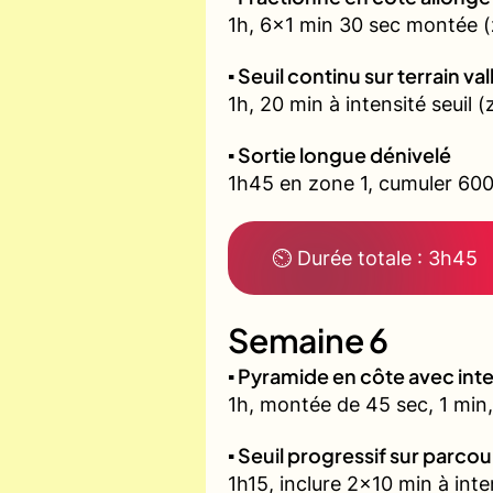
1h, 6x1 min 30 sec montée (
▪️ Seuil continu sur terrain v
1h, 20 min à intensité seuil
▪️ Sortie longue dénivelé
1h45 en zone 1, cumuler 600
⏲ Durée totale : 3h45
Semaine 6
▪️ Pyramide en côte avec in
1h, montée de 45 sec, 1 min,
▪️ Seuil progressif sur parco
1h15, inclure 2x10 min à inte