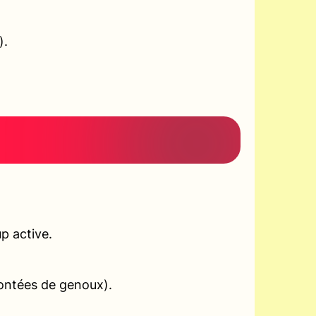
).
p active.
montées de genoux).