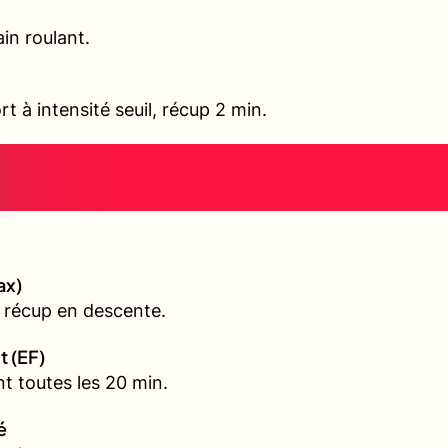
in roulant.
rt à intensité seuil, récup 2 min.
ax)
 récup en descente.
t (EF)
t toutes les 20 min.
é