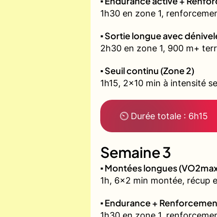
▪️ Endurance active + Renfo
1h30 en zone 1, renforcemen
▪️ Sortie longue avec dénivel
2h30 en zone 1, 900 m+ terr
▪️ Seuil continu (Zone 2)
1h15, 2x10 min à intensité se
⏲ Durée totale : 6h15
Semaine 3
▪️ Montées longues (VO2max
1h, 6x2 min montée, récup 
▪️ Endurance + Renforcemen
1h30 en zone 1, renforcemen