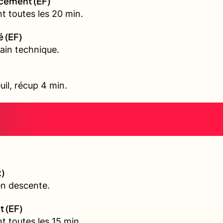
rcement (EF)
t toutes les 20 min.
é (EF)
ain technique.
uil, récup 4 min.
)
en descente.
t (EF)
t toutes les 15 min.