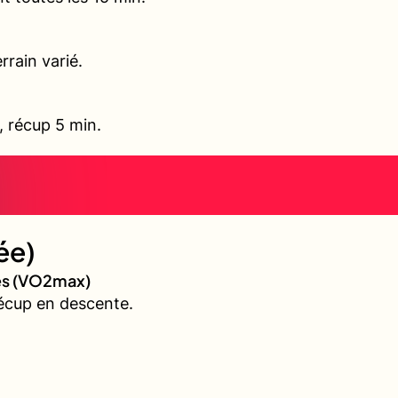
rrain varié.
l, récup 5 min.
ée)
ves (VO2max)
écup en descente.