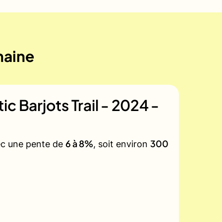
maine
ic Barjots Trail - 2024 -
6 à 8%
300
vec une pente de
, soit environ