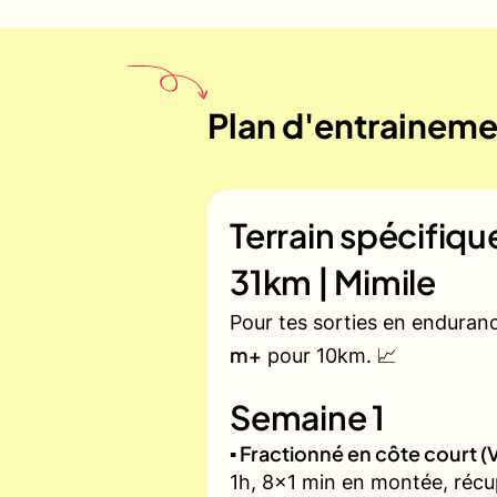
Plan d'entrainemen
Terrain spécifiq
31km | Mimile
Pour tes sorties en enduran
m+
pour 10km. 📈
Semaine 1
▪️ Fractionné en côte court
1h, 8x1 min en montée, récu