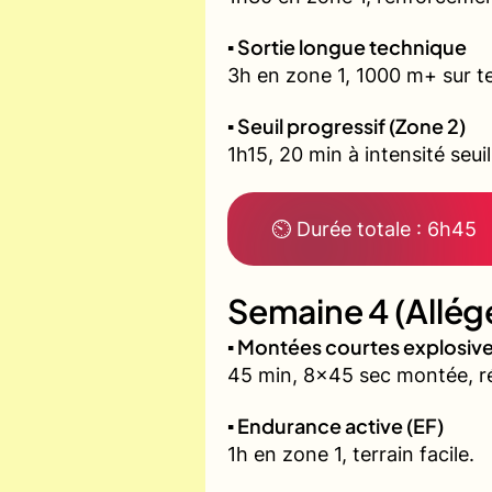
▪️ Sortie longue technique
3h en zone 1, 1000 m+ sur te
▪️ Seuil progressif (Zone 2)
1h15, 20 min à intensité seui
⏲ Durée totale : 6h45
Semaine 4 (Allég
▪️ Montées courtes explosi
45 min, 8x45 sec montée, r
▪️ Endurance active (EF)
1h en zone 1, terrain facile.