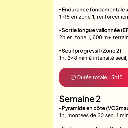
▪️ Endurance fondamentale 
1h15 en zone 1, renforcement
▪️ Sortie longue vallonnée (E
2h en zone 1, 600 m+ terrain
▪️ Seuil progressif (Zone 2)
1h, 3x8 min à intensité seuil
⏲ Durée totale : 5h15
Semaine 2
▪️ Pyramide en côte (VO2ma
1h, montées de 30 sec, 1 min