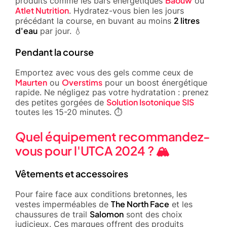
Baouw
produits comme les bars énergétiques
ou
Atlet Nutrition
. Hydratez-vous bien les jours
2 litres
précédant la course, en buvant au moins
d'eau
par jour. 💧
Pendant la course
Emportez avec vous des gels comme ceux de
Maurten
Overstims
ou
pour un boost énergétique
rapide. Ne négligez pas votre hydratation : prenez
Solution Isotonique SIS
des petites gorgées de
toutes les 15-20 minutes. ⏱️
Quel équipement recommandez-
vous pour l'UTCA 2024 ? 🏔️
Vêtements et accessoires
Pour faire face aux conditions bretonnes, les
The North Face
vestes imperméables de
et les
Salomon
chaussures de trail
sont des choix
judicieux. Ces marques offrent des produits