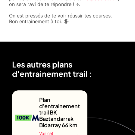
on sera ravi de te répondre ! 🏃
On est pressés de te voir réussir tes courses.
Bon entrainement à toi. 🤩
Les autres plans
d'entrainement trail :
Plan
d'entrainement
trail BK -
Baztandarrak
Bidarray 66 km
Voir cet