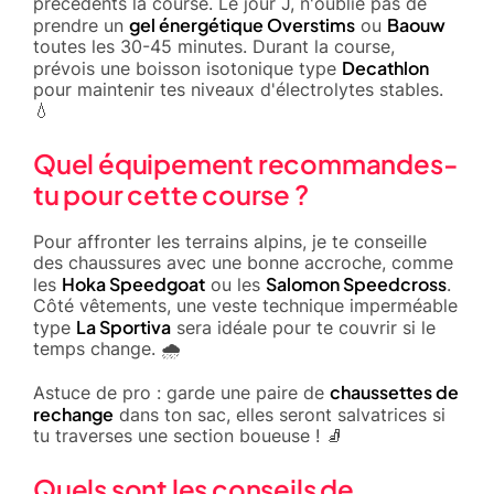
précédents la course. Le jour J, n'oublie pas de
gel énergétique Overstims
Baouw
prendre un
ou
toutes les 30-45 minutes. Durant la course,
Decathlon
prévois une boisson isotonique type
pour maintenir tes niveaux d'électrolytes stables.
💧
Quel équipement recommandes-
tu pour cette course ?
Pour affronter les terrains alpins, je te conseille
des chaussures avec une bonne accroche, comme
Hoka Speedgoat
Salomon Speedcross
les
ou les
.
Côté vêtements, une veste technique imperméable
La Sportiva
type
sera idéale pour te couvrir si le
temps change. 🌧️
chaussettes de
Astuce de pro : garde une paire de
rechange
dans ton sac, elles seront salvatrices si
tu traverses une section boueuse ! 🧦
Quels sont les conseils de