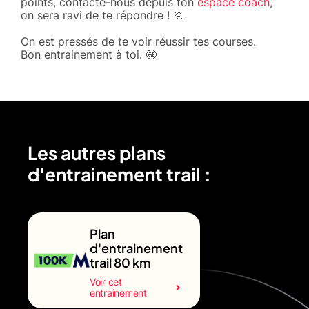
points, contacte-nous depuis ton
espace coach
,
on sera ravi de te répondre ! 🏃
On est pressés de te voir réussir tes courses.
Bon entrainement à toi. 🤩
Les autres plans
d'entrainement trail :
Plan
d'entrainement
trail 80 km
Voir cet
entrainement