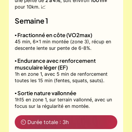
2 à 4%
100 m+
une pente de
, soit environ
pour 10km. 📈
Semaine 1
▪️ Fractionné en côte (VO2max)
45 min, 6x1 min montée (zone 3), récup en
descente lente sur pente de 6-8%.
▪️ Endurance avec renforcement
musculaire léger (EF)
1h en zone 1, avec 5 min de renforcement
toutes les 15 min (fentes, squats, sauts).
▪️ Sortie nature vallonnée
1h15 en zone 1, sur terrain vallonné, avec un
focus sur la régularité en montée.
⏲ Durée totale : 3h