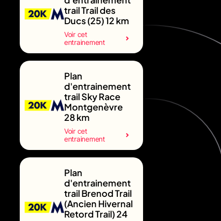
trail Trail des
Ducs (25) 12 km
Voir cet
entrainement
Plan
d'entrainement
trail Sky Race
Montgenèvre
28 km
Voir cet
entrainement
Plan
d'entrainement
trail Brenod Trail
(Ancien Hivernal
Retord Trail) 24