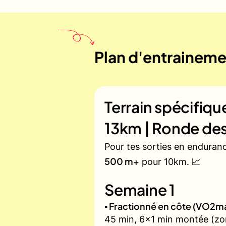
Plan d'entrainemen
Terrain spécifiq
13km | Ronde des
Pour tes sorties en enduran
500 m+
pour 10km. 📈
Semaine 1
▪️ Fractionné en côte (VO2m
45 min, 6x1 min montée (zon