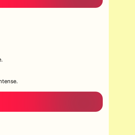
e.
ntense.