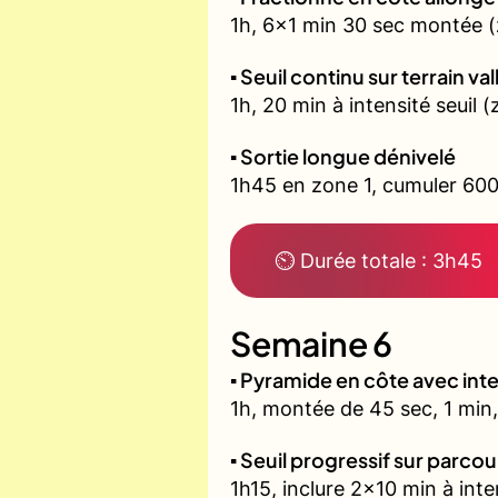
1h, 6x1 min 30 sec montée (
▪️ Seuil continu sur terrain v
1h, 20 min à intensité seuil
▪️ Sortie longue dénivelé
1h45 en zone 1, cumuler 600
⏲ Durée totale : 3h45
Semaine 6
▪️ Pyramide en côte avec in
1h, montée de 45 sec, 1 min,
▪️ Seuil progressif sur parco
1h15, inclure 2x10 min à inte