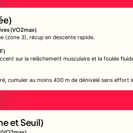
ée)
sives (VO2max)
 (zone 3), récup en descente rapide.
F)
accent sur la relâchement musculaire et la foulée fluid
ré, cumuler au moins 400 m de dénivelé sans effort i
e et Seuil)
gé (VO2max)