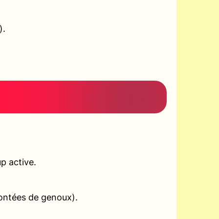
).
p active.
montées de genoux).