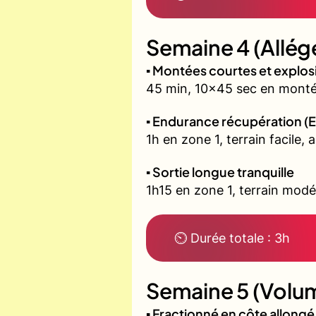
Semaine 4 (Allég
▪️ Montées courtes et explo
45 min, 10x45 sec en montée
▪️ Endurance récupération (E
1h en zone 1, terrain facile, 
▪️ Sortie longue tranquille
1h15 en zone 1, terrain modé
⏲ Durée totale : 3h
Semaine 5 (Volum
▪️ Fractionné en côte allon