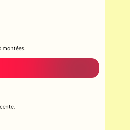
es montées.
scente.