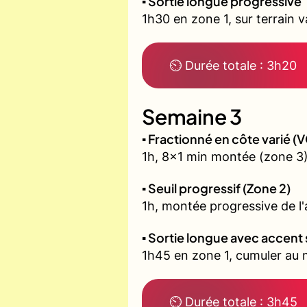
▪️ Sortie longue progressive
1h30 en zone 1, sur terrain 
⏲ Durée totale : 3h20
Semaine 3
▪️ Fractionné en côte varié 
1h, 8x1 min montée (zone 3)
▪️ Seuil progressif (Zone 2)
1h, montée progressive de l'a
▪️ Sortie longue avec accent 
1h45 en zone 1, cumuler au m
⏲ Durée totale : 3h45