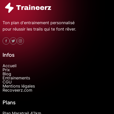
Ton plan d'entrainement personnalisé
pour réussir les trails qui te font rêver.
Infos
Accueil
Prix
Blog
Entrainements
CGU
Mentions légales
Recoveerz.com
Plans
Plan Maratrail 42km