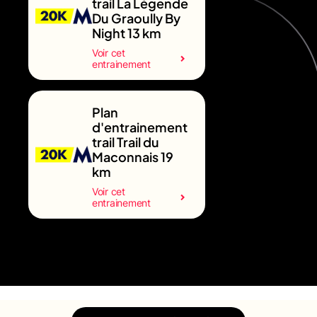
trail La Légende
Du Graoully By
Night 13 km
Voir cet
entrainement
Plan
d'entrainement
trail Trail du
Maconnais 19
km
Voir cet
entrainement