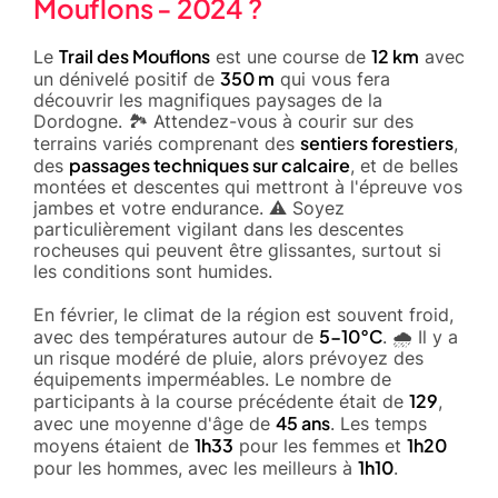
Mouflons - 2024 ?
Trail des Mouflons
12 km
Le
est une course de
avec
350 m
un dénivelé positif de
qui vous fera
découvrir les magnifiques paysages de la
Dordogne. 🏞️ Attendez-vous à courir sur des
sentiers forestiers
terrains variés comprenant des
,
passages techniques sur calcaire
des
, et de belles
montées et descentes qui mettront à l'épreuve vos
jambes et votre endurance. ⚠️ Soyez
particulièrement vigilant dans les descentes
rocheuses qui peuvent être glissantes, surtout si
les conditions sont humides.
En février, le climat de la région est souvent froid,
5-10°C
avec des températures autour de
. 🌧️ Il y a
un risque modéré de pluie, alors prévoyez des
équipements imperméables. Le nombre de
129
participants à la course précédente était de
,
45 ans
avec une moyenne d'âge de
. Les temps
1h33
1h20
moyens étaient de
pour les femmes et
1h10
pour les hommes, avec les meilleurs à
.