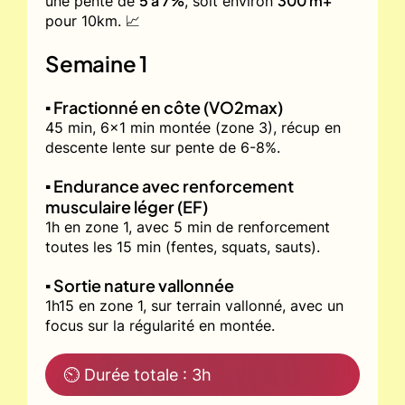
5 à 7%
300 m+
une pente de
, soit environ
pour 10km. 📈
Semaine 1
▪️ Fractionné en côte (VO2max)
45 min, 6x1 min montée (zone 3), récup en
descente lente sur pente de 6-8%.
▪️ Endurance avec renforcement
musculaire léger (EF)
1h en zone 1, avec 5 min de renforcement
toutes les 15 min (fentes, squats, sauts).
▪️ Sortie nature vallonnée
1h15 en zone 1, sur terrain vallonné, avec un
focus sur la régularité en montée.
⏲ Durée totale : 3h