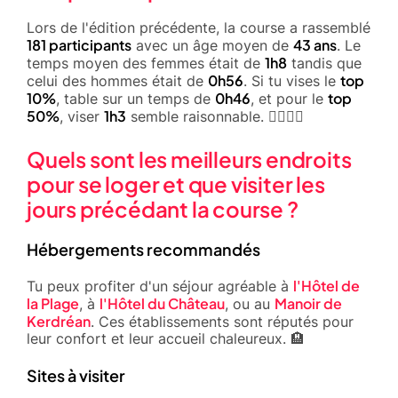
Lors de l'édition précédente, la course a rassemblé
181 participants
43 ans
avec un âge moyen de
. Le
1h8
temps moyen des femmes était de
tandis que
0h56
top
celui des hommes était de
. Si tu vises le
10%
0h46
top
, table sur un temps de
, et pour le
50%
1h3
, viser
semble raisonnable. 🏃‍♂️🏃‍♀️
Quels sont les meilleurs endroits
pour se loger et que visiter les
jours précédant la course ?
Hébergements recommandés
l'Hôtel de
Tu peux profiter d'un séjour agréable à
la Plage
l'Hôtel du Château
Manoir de
, à
, ou au
Kerdréan
. Ces établissements sont réputés pour
leur confort et leur accueil chaleureux. 🏨
Sites à visiter