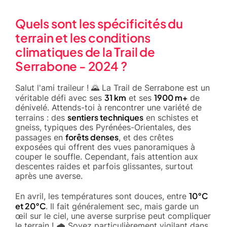
Quels sont les spécificités du
terrain et les conditions
climatiques de la Trail de
Serrabone - 2024 ?
Salut l'ami traileur ! 🌄 La Trail de Serrabone est un
31 km
1900 m+
véritable défi avec ses
et ses
de
dénivelé. Attends-toi à rencontrer une variété de
sentiers techniques
terrains : des
en schistes et
gneiss, typiques des Pyrénées-Orientales, des
forêts denses
passages en
, et des crêtes
exposées qui offrent des vues panoramiques à
couper le souffle. Cependant, fais attention aux
descentes raides et parfois glissantes, surtout
après une averse.
10°C
En avril, les températures sont douces, entre
et 20°C
. Il fait généralement sec, mais garde un
œil sur le ciel, une averse surprise peut compliquer
le terrain ! 🌧️ Soyez particulièrement vigilant dans