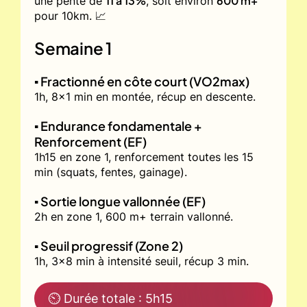
11 à 13%
600 m+
une pente de
, soit environ
pour 10km. 📈
Semaine 1
▪️ Fractionné en côte court (VO2max)
1h, 8x1 min en montée, récup en descente.
▪️ Endurance fondamentale +
Renforcement (EF)
1h15 en zone 1, renforcement toutes les 15
min (squats, fentes, gainage).
▪️ Sortie longue vallonnée (EF)
2h en zone 1, 600 m+ terrain vallonné.
▪️ Seuil progressif (Zone 2)
1h, 3x8 min à intensité seuil, récup 3 min.
⏲ Durée totale : 5h15