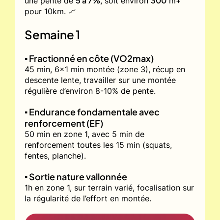
5 à 7%
300
une pente de
, soit environ
m+
pour 10km. 📈
Semaine 1
▪️ Fractionné en côte (VO2max)
45 min, 6x1 min montée (zone 3), récup en
descente lente, travailler sur une montée
régulière d’environ 8-10% de pente.
▪️ Endurance fondamentale avec
renforcement (EF)
50 min en zone 1, avec 5 min de
renforcement toutes les 15 min (squats,
fentes, planche).
▪️ Sortie nature vallonnée
1h en zone 1, sur terrain varié, focalisation sur
la régularité de l’effort en montée.