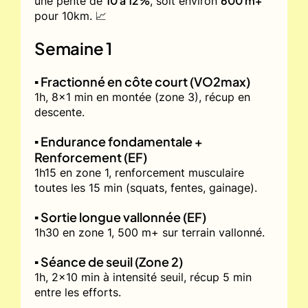
10 à 12%
600 m+
une pente de
, soit environ
pour 10km. 📈
Semaine 1
▪️ Fractionné en côte court (VO2max)
1h, 8x1 min en montée (zone 3), récup en
descente.
▪️ Endurance fondamentale +
Renforcement (EF)
1h15 en zone 1, renforcement musculaire
toutes les 15 min (squats, fentes, gainage).
▪️ Sortie longue vallonnée (EF)
1h30 en zone 1, 500 m+ sur terrain vallonné.
▪️ Séance de seuil (Zone 2)
1h, 2x10 min à intensité seuil, récup 5 min
entre les efforts.