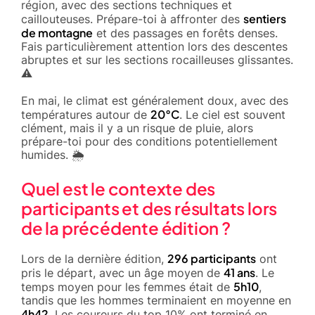
région, avec des sections techniques et
sentiers
caillouteuses. Prépare-toi à affronter des
de montagne
et des passages en forêts denses.
Fais particulièrement attention lors des descentes
abruptes et sur les sections rocailleuses glissantes.
⚠️
En mai, le climat est généralement doux, avec des
20°C
températures autour de
. Le ciel est souvent
clément, mais il y a un risque de pluie, alors
prépare-toi pour des conditions potentiellement
humides. 🌦️
Quel est le contexte des
participants et des résultats lors
de la précédente édition ?
296 participants
Lors de la dernière édition,
ont
41 ans
pris le départ, avec un âge moyen de
. Le
5h10
temps moyen pour les femmes était de
,
tandis que les hommes terminaient en moyenne en
4h42
. Les coureurs du top 10% ont terminé en