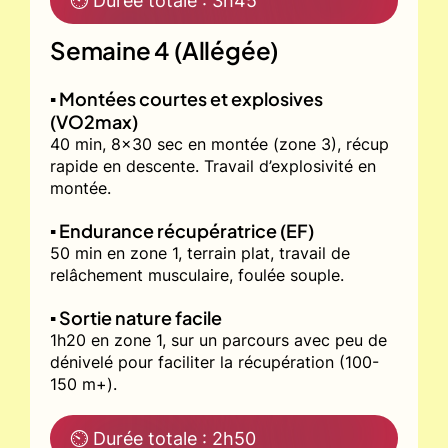
⏲ Durée totale : 3h45
Semaine 4 (Allégée)
▪️ Montées courtes et explosives
(VO2max)
40 min, 8x30 sec en montée (zone 3), récup
rapide en descente. Travail d’explosivité en
montée.
▪️ Endurance récupératrice (EF)
50 min en zone 1, terrain plat, travail de
relâchement musculaire, foulée souple.
▪️ Sortie nature facile
1h20 en zone 1, sur un parcours avec peu de
dénivelé pour faciliter la récupération (100-
150 m+).
⏲ Durée totale : 2h50