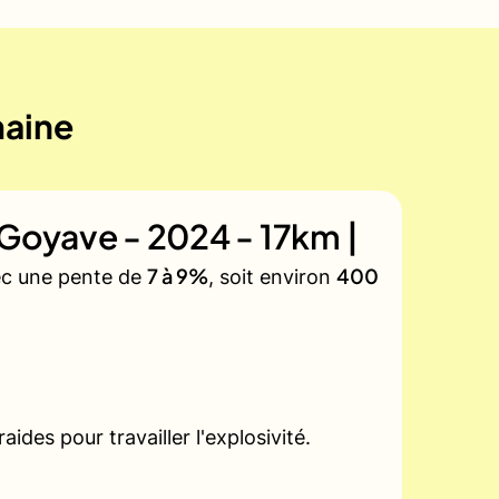
maine
e Goyave - 2024 - 17km |
7 à 9%
400
vec une pente de
, soit environ
des pour travailler l'explosivité.