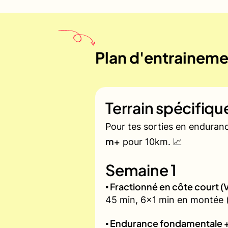
Plan d'entrainemen
Terrain spécifiq
Pour tes sorties en enduran
m+
pour 10km. 📈
Semaine 1
▪️ Fractionné en côte court
45 min, 6x1 min en montée (zo
▪️ Endurance fondamentale 