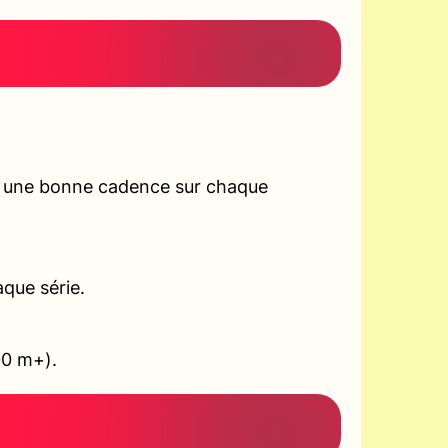
r une bonne cadence sur chaque
aque série.
00 m+).