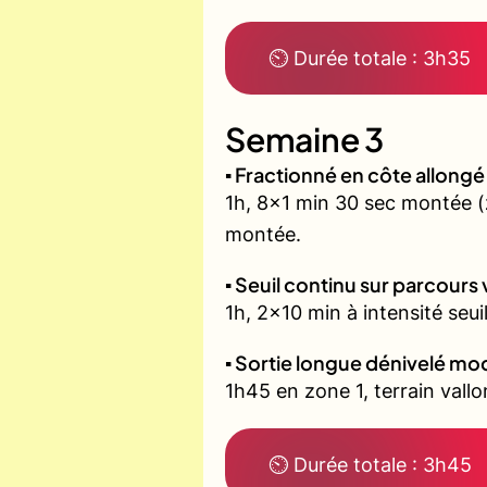
⏲ Durée totale : 3h35
Semaine 3
▪️ Fractionné en côte allon
1h, 8x1 min 30 sec montée 
montée.
▪️ Seuil continu sur parcours
1h, 2x10 min à intensité seui
▪️ Sortie longue dénivelé m
1h45 en zone 1, terrain vall
⏲ Durée totale : 3h45