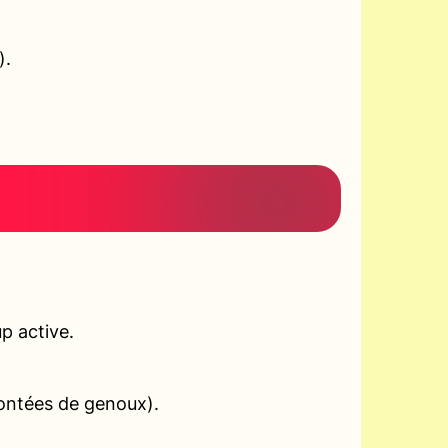
).
p active.
montées de genoux).