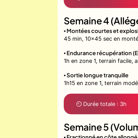
Semaine 4 (Allég
▪️ Montées courtes et explo
45 min, 10x45 sec en montée
▪️ Endurance récupération (E
1h en zone 1, terrain facile, 
▪️ Sortie longue tranquille
1h15 en zone 1, terrain modé
⏲ Durée totale : 3h
Semaine 5 (Volum
▪️ Fractionné en côte allon