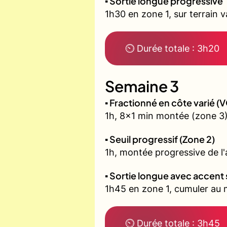
▪️ Sortie longue progressive
1h30 en zone 1, sur terrain 
⏲ Durée totale : 3h20
Semaine 3
▪️ Fractionné en côte varié 
1h, 8x1 min montée (zone 3)
▪️ Seuil progressif (Zone 2)
1h, montée progressive de l'a
▪️ Sortie longue avec accent 
1h45 en zone 1, cumuler au m
⏲ Durée totale : 3h45