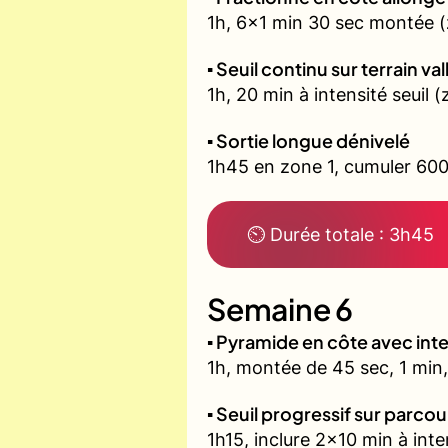
1h, 6x1 min 30 sec montée (
▪️ Seuil continu sur terrain v
1h, 20 min à intensité seuil
▪️ Sortie longue dénivelé
1h45 en zone 1, cumuler 600
⏲ Durée totale : 3h45
Semaine 6
▪️ Pyramide en côte avec in
1h, montée de 45 sec, 1 min,
▪️ Seuil progressif sur parco
1h15, inclure 2x10 min à inte