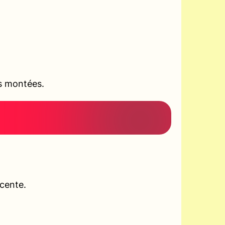
es montées.
scente.