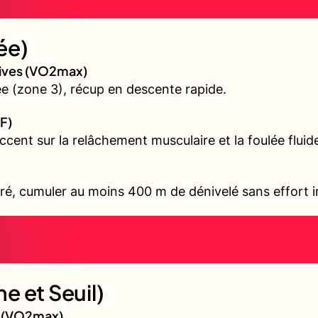
ée)
sives (VO2max)
 (zone 3), récup en descente rapide.
F)
accent sur la relâchement musculaire et la foulée fluid
ré, cumuler au moins 400 m de dénivelé sans effort i
e et Seuil)
gé (VO2max)