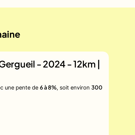
maine
 Gergueil - 2024 - 12km |
6 à 8%
300
vec une pente de
, soit environ