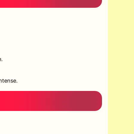
e.
ntense.