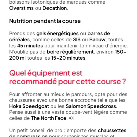
boissons isotoniques de marques comme
Overstims
Decathlon
ou
.
Nutrition pendant la course
gels énergétiques
barres de
Prends des
ou
céréales
SIS
Baouw
, comme celles de
ou
, toutes
45 minutes
les
pour maintenir ton niveau d'énergie.
boire régulièrement
150-
N'oublie pas de
, environ
200 ml
15-20 minutes
toutes les
.
Quel équipement est
recommandé pour cette course ?
Pour affronter au mieux le parcours, opte pour des
chaussures avec une bonne accroche telle que les
Hoka Speedgoat
Salomon Speedcross
ou les
.
Pense aussi à une veste coupe-vent légère comme
The North Face
celles de
. 💨
chaussettes
Un petit conseil de pro : emporte des
de compression
pour soutenir tes muscles et