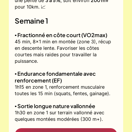
3 à 5%
200 m+
une pente de
, soit environ
pour 10km. 📈
Semaine 1
▪️ Fractionné en côte court (VO2max)
45 min, 8x1 min en montée (zone 3), récup
en descente lente. Favoriser les côtes
courtes mais raides pour travailler la
puissance.
▪️ Endurance fondamentale avec
renforcement (EF)
1h15 en zone 1, renforcement musculaire
toutes les 15 min (squats, fentes, gainage).
▪️ Sortie longue nature vallonnée
1h30 en zone 1 sur terrain vallonné avec
quelques montées modérées (300 m+).