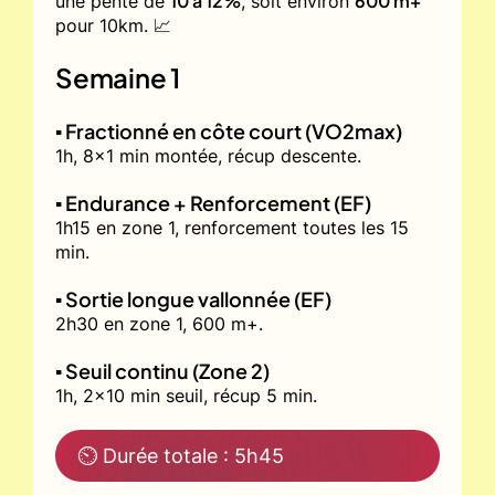
10 à 12%
600 m+
une pente de
, soit environ
pour 10km. 📈
Semaine 1
▪️ Fractionné en côte court (VO2max)
1h, 8x1 min montée, récup descente.
▪️ Endurance + Renforcement (EF)
1h15 en zone 1, renforcement toutes les 15
min.
▪️ Sortie longue vallonnée (EF)
2h30 en zone 1, 600 m+.
▪️ Seuil continu (Zone 2)
1h, 2x10 min seuil, récup 5 min.
⏲ Durée totale : 5h45