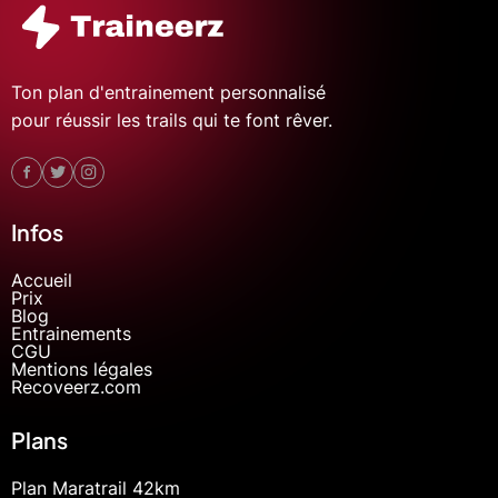
Ton plan d'entrainement personnalisé
pour réussir les trails qui te font rêver.
Infos
Accueil
Prix
Blog
Entrainements
CGU
Mentions légales
Recoveerz.com
Plans
Plan Maratrail 42km