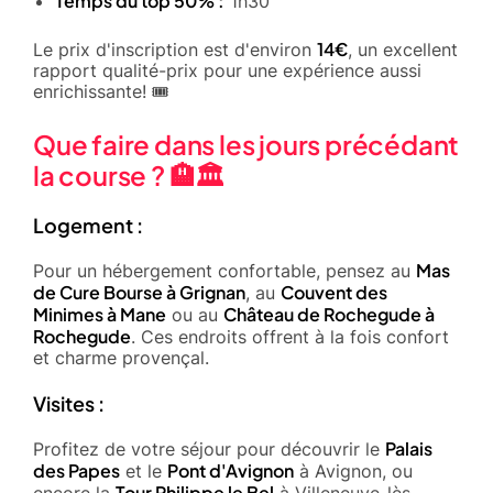
Temps du top 50% :
1h30
14€
Le prix d'inscription est d'environ
, un excellent
rapport qualité-prix pour une expérience aussi
enrichissante! 🎟️
Que faire dans les jours précédant
la course ? 🏨🏛️
Logement :
Mas
Pour un hébergement confortable, pensez au
de Cure Bourse à Grignan
Couvent des
, au
Minimes à Mane
Château de Rochegude à
ou au
Rochegude
. Ces endroits offrent à la fois confort
et charme provençal.
Visites :
Palais
Profitez de votre séjour pour découvrir le
des Papes
Pont d'Avignon
et le
à Avignon, ou
Tour Philippe le Bel
encore la
à Villeneuve-lès-