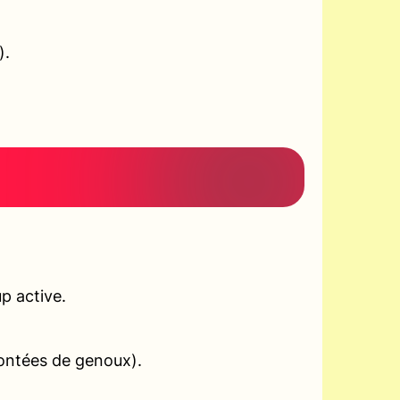
).
p active.
montées de genoux).