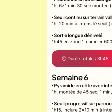
1h, 6x1 min 30 sec montée (
▪️ Seuil continu sur terrain v
1h, 20 min à intensité seuil
▪️ Sortie longue dénivelé
1h45 en zone 1, cumuler 600
⏲ Durée totale : 3h45
Semaine 6
▪️ Pyramide en côte avec in
1h, montée de 45 sec, 1 min,
▪️ Seuil progressif sur parco
1h15, inclure 2x10 min à inte