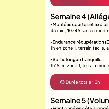
Semaine 4 (Allég
▪️ Montées courtes et explo
45 min, 10x45 sec en montée
▪️ Endurance récupération (E
1h en zone 1, terrain facile, 
▪️ Sortie longue tranquille
1h15 en zone 1, terrain modé
⏲ Durée totale : 3h
Semaine 5 (Volum
▪️ Fractionné en côte allon