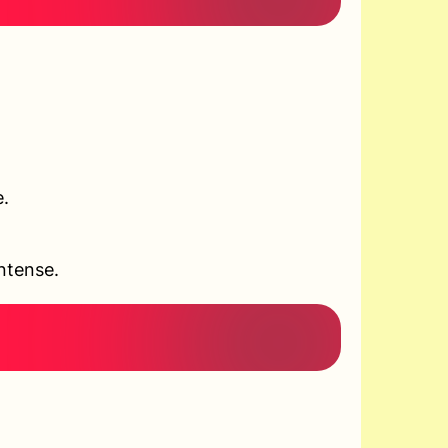
e.
ntense.