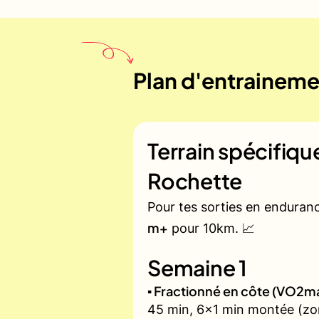
Plan d'entrainemen
Terrain spécifiq
Rochette
Pour tes sorties en enduran
m+
pour 10km. 📈
Semaine 1
▪️ Fractionné en côte (VO2m
45 min, 6x1 min montée (zon