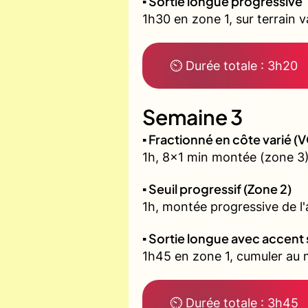
▪️ Sortie longue progressive
1h30 en zone 1, sur terrain 
⏲ Durée totale : 3h20
Semaine 3
▪️ Fractionné en côte varié 
1h, 8x1 min montée (zone 3)
▪️ Seuil progressif (Zone 2)
1h, montée progressive de l'a
▪️ Sortie longue avec accent 
1h45 en zone 1, cumuler au m
⏲ Durée totale : 3h45