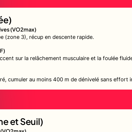
ée)
sives (VO2max)
 (zone 3), récup en descente rapide.
F)
accent sur la relâchement musculaire et la foulée fluid
ré, cumuler au moins 400 m de dénivelé sans effort i
e et Seuil)
gé (VO2max)