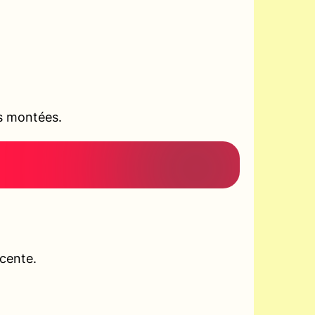
es montées.
scente.