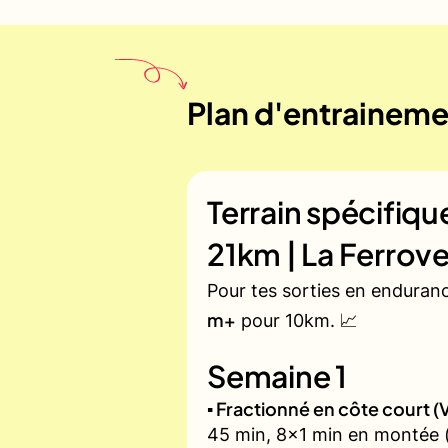
Plan d'entrainemen
Terrain spécifiq
21km | La Ferrove
Pour tes sorties en enduran
m+
pour 10km. 📈
Semaine 1
▪️ Fractionné en côte court
45 min, 8x1 min en montée (z