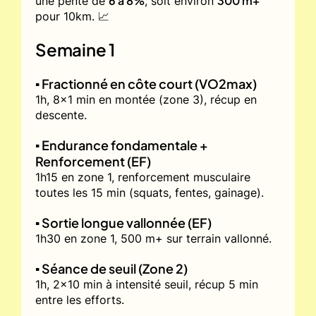
6 à 8%
300 m+
une pente de
, soit environ
pour 10km. 📈
Semaine 1
▪️ Fractionné en côte court (VO2max)
1h, 8x1 min en montée (zone 3), récup en
descente.
▪️ Endurance fondamentale +
Renforcement (EF)
1h15 en zone 1, renforcement musculaire
toutes les 15 min (squats, fentes, gainage).
▪️ Sortie longue vallonnée (EF)
1h30 en zone 1, 500 m+ sur terrain vallonné.
▪️ Séance de seuil (Zone 2)
1h, 2x10 min à intensité seuil, récup 5 min
entre les efforts.