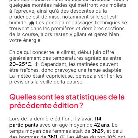
quelques montées raides qui mettront vos mollets
à l’épreuve, ainsi qu'à des descentes où la
prudence est de mise, notamment si le sol est
humide. 🌧️ Les principaux passages techniques se
trouvent dans les premières et dernières sections
de la course, alors restez vigilant et gérez bien
votre énergie.
En ce qui concerne le climat, début juin offre
généralement des températures agréables entre
20-25°C
. ☀️ Cependant, les matinées peuvent
être fraîches, donc prévoyez une tenue adaptée.
La météo étant capricieuse, pensez à vérifier les
prévisions la veille de la course.
Quelles sont les statistiques de la
précédente édition ?
114
Lors de la dernière édition, il y avait
participants
42 ans
avec un âge moyen de
. Le
3h29
temps moyen des femmes était de
, et celui
3h11
des hommes de
. 🕒 Les élites du top 10% ont