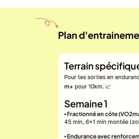
Plan d'entrainemen
Terrain spécifiq
Pour tes sorties en enduran
m+
pour 10km. 📈
Semaine 1
▪️ Fractionné en côte (VO2m
45 min, 6x1 min montée (zon
▪️ Endurance avec renforcem