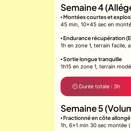
Semaine 4 (Allég
▪️ Montées courtes et explo
45 min, 10x45 sec en montée
▪️ Endurance récupération (E
1h en zone 1, terrain facile, 
▪️ Sortie longue tranquille
1h15 en zone 1, terrain modé
⏲ Durée totale : 3h
Semaine 5 (Volum
▪️ Fractionné en côte allon
1h, 6x1 min 30 sec montée (