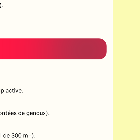
).
p active.
montées de genoux).
ul de 300 m+).