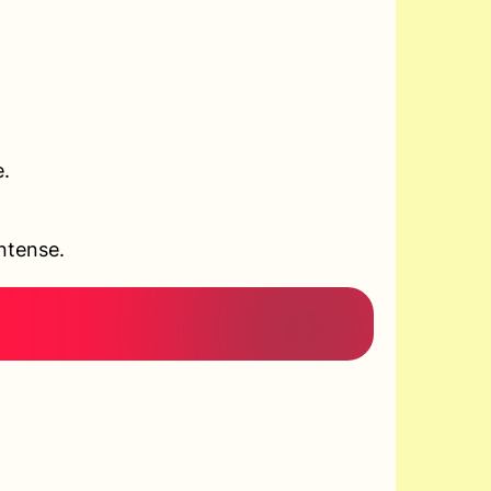
e.
ntense.