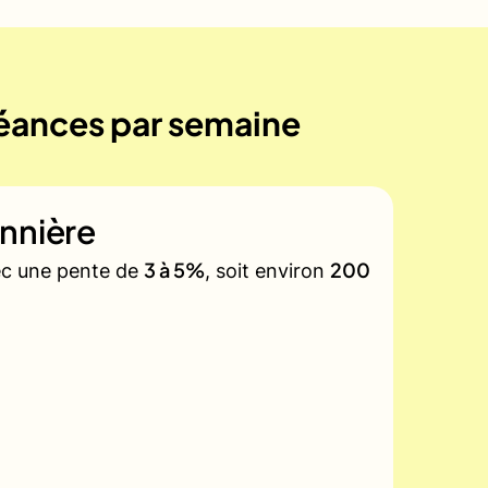
 séances par semaine
nnière
3 à 5%
200
vec une pente de
, soit environ