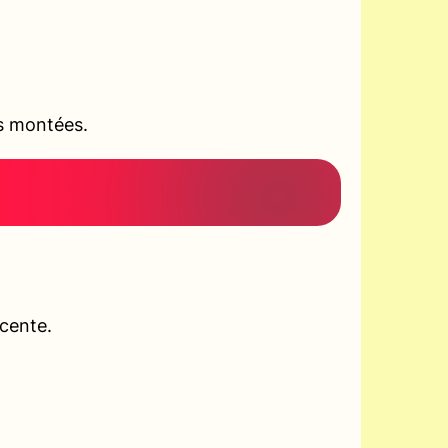
es montées.
scente.