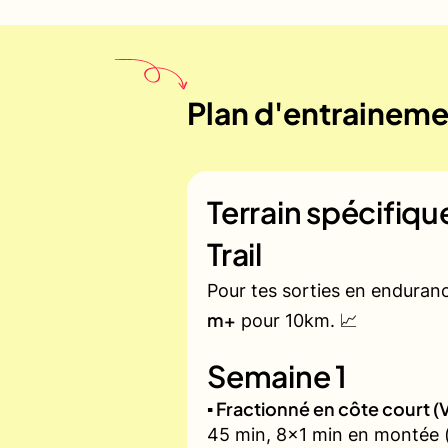
Plan d'entrainemen
Terrain spécifiq
Trail
Pour tes sorties en enduran
m+
pour 10km. 📈
Semaine 1
▪️ Fractionné en côte court
45 min, 8x1 min en montée (z